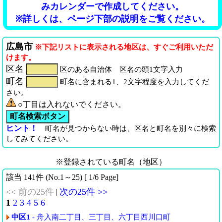
みカレンダーで作成してください。
※詳しくは、ページ下部の説明をご覧ください。
広島市
※下記リストに表示される地区は、すぐご利用いただ
けます。
区名
区のある自治体 区名の頭1文字入力
町名
町名に含まれる1、2文字程度を入力してくだ
さい。
○丁目は入れないでください。
ヒント！
町名が見つからない時は、区名と町名を別々に検索
してみてください。
※登録されている町名（地区）
該当 141件 (No.1～25) [ 1/6 Page]
<< 前の25件
次の25件 >>
|
1
2
3
4
5
6
中区1
- 舟入南二丁目、三丁目、六丁目西川口町