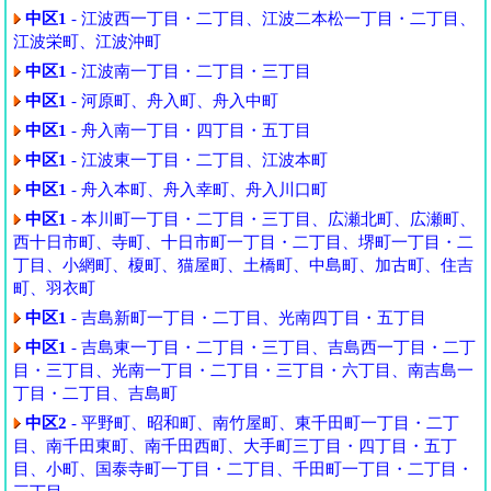
中区1
- 江波西一丁目・二丁目、江波二本松一丁目・二丁目、
江波栄町、江波沖町
中区1
- 江波南一丁目・二丁目・三丁目
中区1
- 河原町、舟入町、舟入中町
中区1
- 舟入南一丁目・四丁目・五丁目
中区1
- 江波東一丁目・二丁目、江波本町
中区1
- 舟入本町、舟入幸町、舟入川口町
中区1
- 本川町一丁目・二丁目・三丁目、広瀬北町、広瀬町、
西十日市町、寺町、十日市町一丁目・二丁目、堺町一丁目・二
丁目、小網町、榎町、猫屋町、土橋町、中島町、加古町、住吉
町、羽衣町
中区1
- 吉島新町一丁目・二丁目、光南四丁目・五丁目
中区1
- 吉島東一丁目・二丁目・三丁目、吉島西一丁目・二丁
目・三丁目、光南一丁目・二丁目・三丁目・六丁目、南吉島一
丁目・二丁目、吉島町
中区2
- 平野町、昭和町、南竹屋町、東千田町一丁目・二丁
目、南千田東町、南千田西町、大手町三丁目・四丁目・五丁
目、小町、国泰寺町一丁目・二丁目、千田町一丁目・二丁目・