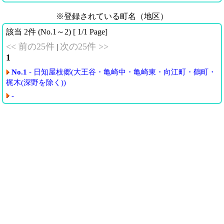
※登録されている町名（地区）
該当 2件 (No.1～2) [ 1/1 Page]
<< 前の25件
次の25件 >>
|
1
No.1
- 日知屋枝郷(大王谷・亀崎中・亀崎東・向江町・鶴町・
梶木(深野を除く))
-