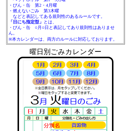
・びん・缶 第2・4月曜
・燃えないごみ 第3木曜
などと表記してある規則性のあるルールです。
「日にち指定型」
とは、
・びん・缶 ○月○日と表記してあり規則性はありませ
ん。
※本カレンダーは、両方のルールに対応しております。
曜日別ごみカレンダー