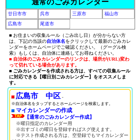
通常のごみカレンダー
廿日市市
呉市
三原市
福山市
広島市
尾道市
■ お住まいの収集ルール（ごみ出し日）が分からない方
は、下記の当該の
自治体名
をクリックして最新のごみカレ
ンダーをホームページでご確認ください。（グーグル検
索）もしくは、自治体に連絡してお尋ねください。
■ 自治体のごみカレンダーのリンクは、場所が(URL)変わ
って切れている場合があります。
■ ごみカレンダーを作成される方は、すべての収集ルール
に対応できる【曜日別ごみカレンダー】をオススメしま
す。
広島市 中区
-
※自治体名をタップするとホームページを検索します。
マイカレンダーの作成
【通常のごみカレンダー作成】
※曜日指定のカレンダー用
※出すゴミの曜日を登録すればスグ使えます。
※テスト作成される方は、空登録でもマイカレンダー